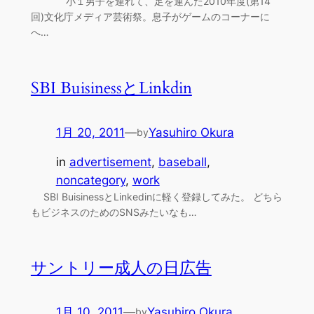
小１男子を連れて、足を運んだ2010年度(第14
回)文化庁メディア芸術祭。息子がゲームのコーナーに
へ…
SBI BuisinessとLinkdin
1月 20, 2011
—
Yasuhiro Okura
by
in
advertisement
, 
baseball
, 
noncategory
, 
work
SBI BuisinessとLinkedinに軽く登録してみた。 どちら
もビジネスのためのSNSみたいなも…
サントリー成人の日広告
1月 10, 2011
—
Yasuhiro Okura
by