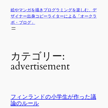
内
絵やマンガを描きプログラミングを楽しむ、デ
容
ザイナー出身コピーライターによる「オークラ
を
ボ・ブログ」
ス
キ
ッ
プ
カテゴリー:
advertisement
フィンランドの小学生が作った議
論のルール