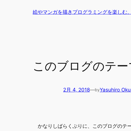
内
絵やマンガを描きプログラミングを楽しむ
容
を
ス
キ
ッ
プ
このブログのテー
2月 4, 2018
—
Yasuhiro Oku
by
かなりしばらくぶりに、このブログのテー