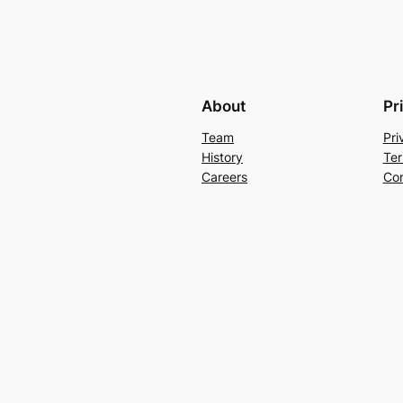
About
Pr
Team
Pri
History
Ter
Careers
Con