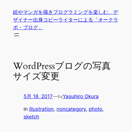
内
絵やマンガを描きプログラミングを楽しむ、デ
容
ザイナー出身コピーライターによる「オークラ
を
ボ・ブログ」
ス
キ
ッ
プ
WordPressブログの写真
サイズ変更
5月 18, 2017
—
Yasuhiro Okura
by
in
illustration
, 
noncategory
, 
photo
, 
sketch