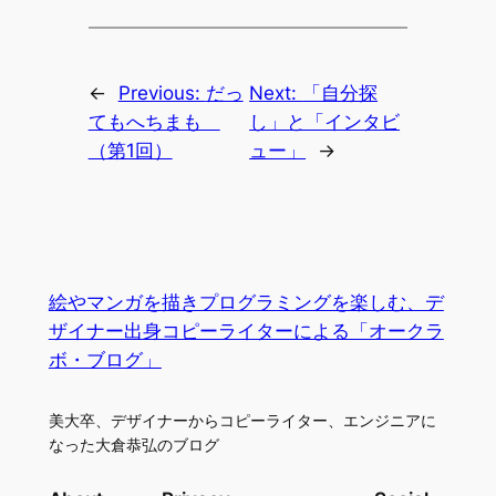
←
Previous:
だっ
Next:
「自分探
てもへちまも
し」と「インタビ
（第1回）
ュー」
→
絵やマンガを描きプログラミングを楽しむ、デ
ザイナー出身コピーライターによる「オークラ
ボ・ブログ」
美大卒、デザイナーからコピーライター、エンジニアに
なった大倉恭弘のブログ