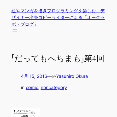
内
絵やマンガを描きプログラミングを楽しむ、デ
容
ザイナー出身コピーライターによる「オークラ
を
ボ・ブログ」
ス
キ
ッ
プ
「だってもへちまも」第4回
4月 15, 2016
—
Yasuhiro Okura
by
in
comic
, 
noncategory