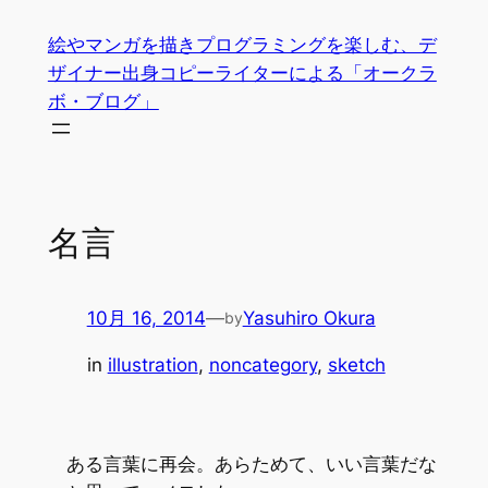
内
絵やマンガを描きプログラミングを楽しむ、デ
容
ザイナー出身コピーライターによる「オークラ
を
ボ・ブログ」
ス
キ
ッ
プ
名言
10月 16, 2014
—
Yasuhiro Okura
by
in
illustration
, 
noncategory
, 
sketch
ある言葉に再会。あらためて、いい言葉だな