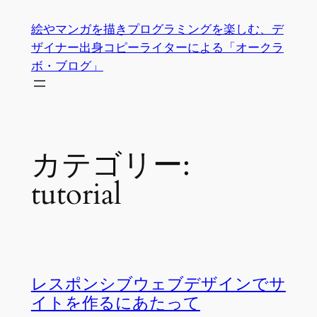
内
絵やマンガを描きプログラミングを楽しむ、デ
容
ザイナー出身コピーライターによる「オークラ
を
ボ・ブログ」
ス
キ
ッ
プ
カテゴリー:
tutorial
レスポンシブウェブデザインでサ
イトを作るにあたって