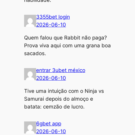
3355bet login
2026-06-10
Quem falou que Rabbit não paga?
Prova viva aqui com uma grana boa
sacados.
entrar 3ubet méxico
2026-06-10
Tive uma intuição com o Ninja vs
Samurai depois do almoço e
batata: cemzão de lucro.
6gbet app
2026-06-10