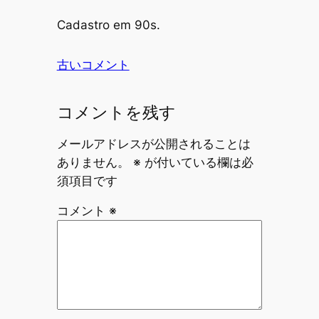
Cadastro em 90s.
古いコメント
コメントを残す
メールアドレスが公開されることは
ありません。
※
が付いている欄は必
須項目です
コメント
※