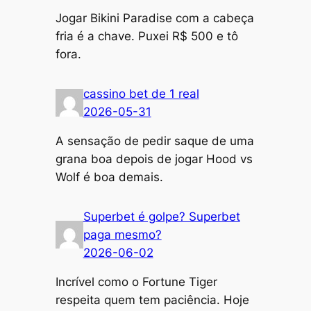
Jogar Bikini Paradise com a cabeça
fria é a chave. Puxei R$ 500 e tô
fora.
cassino bet de 1 real
2026-05-31
A sensação de pedir saque de uma
grana boa depois de jogar Hood vs
Wolf é boa demais.
Superbet é golpe? Superbet
paga mesmo?
2026-06-02
Incrível como o Fortune Tiger
respeita quem tem paciência. Hoje