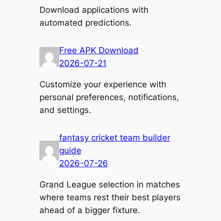
Download applications with
automated predictions.
Free APK Download
2026-07-21
Customize your experience with
personal preferences, notifications,
and settings.
fantasy cricket team builder
guide
2026-07-26
Grand League selection in matches
where teams rest their best players
ahead of a bigger fixture.