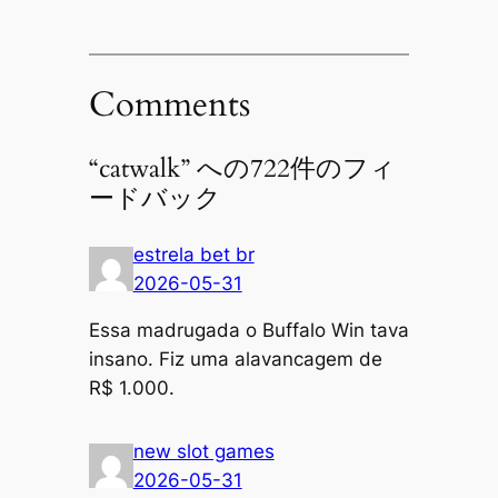
Comments
“catwalk” への722件のフィ
ードバック
estrela bet br
2026-05-31
Essa madrugada o Buffalo Win tava
insano. Fiz uma alavancagem de
R$ 1.000.
new slot games
2026-05-31