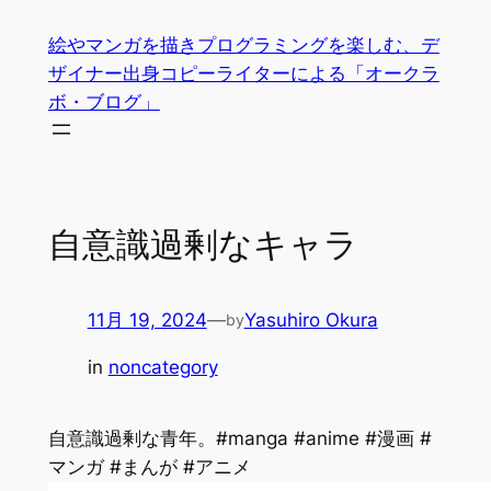
内
絵やマンガを描きプログラミングを楽しむ、デ
容
ザイナー出身コピーライターによる「オークラ
を
ボ・ブログ」
ス
キ
ッ
プ
自意識過剰なキャラ
11月 19, 2024
—
Yasuhiro Okura
by
in
noncategory
自意識過剰な青年。#manga #anime #漫画 #
マンガ #まんが #アニメ