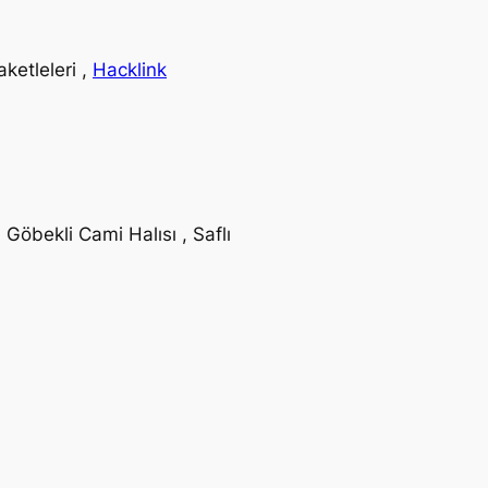
ketleleri ,
Hacklink
 Göbekli Cami Halısı , Saflı