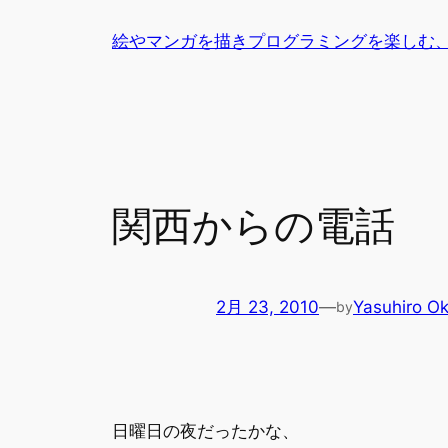
内
絵やマンガを描きプログラミングを楽しむ
容
を
ス
キ
ッ
プ
関西からの電話
2月 23, 2010
—
Yasuhiro O
by
日曜日の夜だったかな、