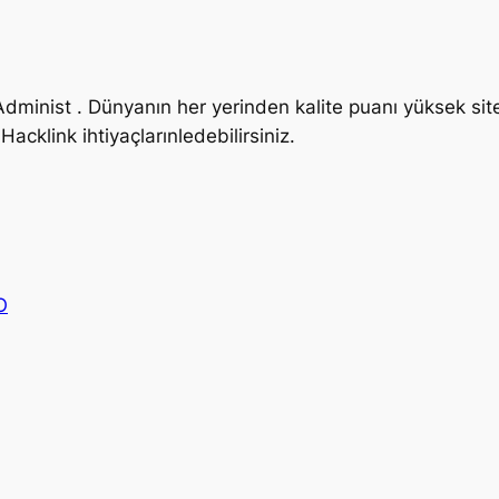
Administ . Dünyanın her yerinden kalite puanı yüksek sit
 Hacklink ihtiyaçlarınledebilirsiniz.
O