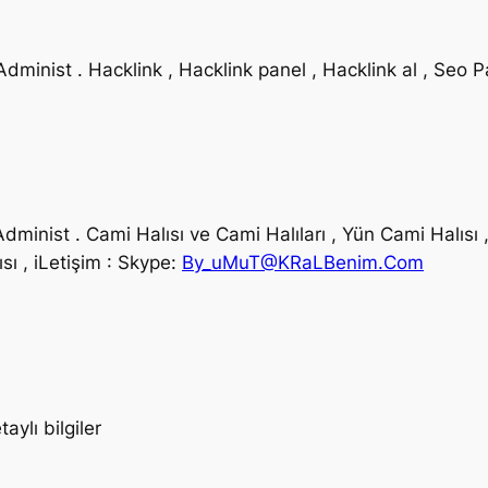
dminist . Hacklink , Hacklink panel , Hacklink al , Seo Pa
dminist . Cami Halısı ve Cami Halıları , Yün Cami Halısı ,
ısı , iLetişim : Skype:
By_uMuT@KRaLBenim.Com
aylı bilgiler