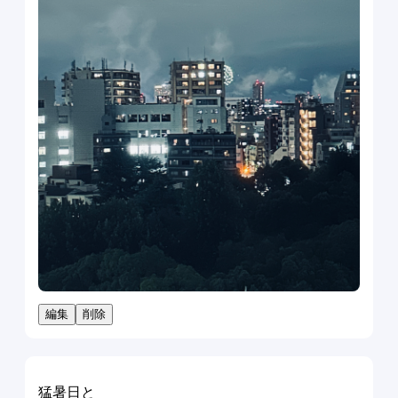
編集
削除
猛暑日と