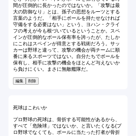
間が圧倒的に長かったのではないか。「攻撃は最
大の防御なり」とは、孫子の思想をルーツとする
言葉のようだ。「相手にボールを持たせなければ
守備をする必要はない」という、ヨハン・クライ
フの考えが今も根づいているということか。スペ
インが圧倒的なボール保有率を誇ったが、たしか
にこれはスペインが得意とする戦術だろう。サッ
カーは野球と違って、攻撃の機会が両チームに順
番に来るスポーツではない。自分たちでボールを
保有し、相手に攻撃の機会をほとんど与えないか
ら負けにくい。まさに無敵艦隊だ。
編集
削除
死球はこわいか
プロ野球の死球は、骨折する可能性があるから、
すべて「危険球」ではないか、と言いたくなる(プ
ロ野球でなくても、ボールに当たった打者が骨折