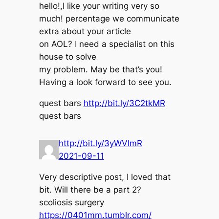
hello!,I like your writing very so
much! percentage we communicate
extra about your article
on AOL? I need a specialist on this
house to solve
my problem. May be that’s you!
Having a look forward to see you.
quest bars
http://bit.ly/3C2tkMR
quest bars
http://bit.ly/3yWVlmR
2021-09-11
Very descriptive post, I loved that
bit. Will there be a part 2?
scoliosis surgery
https://0401mm.tumblr.com/