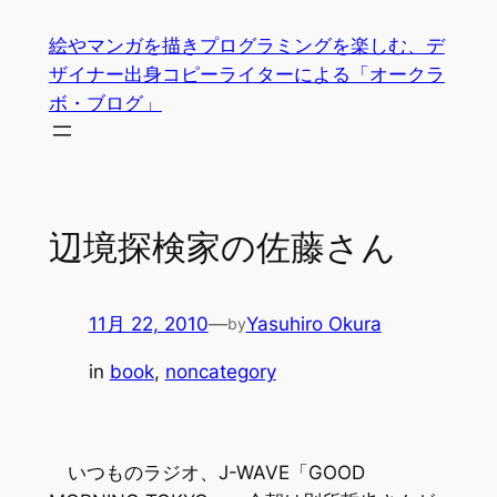
内
絵やマンガを描きプログラミングを楽しむ、デ
容
ザイナー出身コピーライターによる「オークラ
を
ボ・ブログ」
ス
キ
ッ
プ
辺境探検家の佐藤さん
11月 22, 2010
—
Yasuhiro Okura
by
in
book
, 
noncategory
いつものラジオ、J-WAVE「GOOD