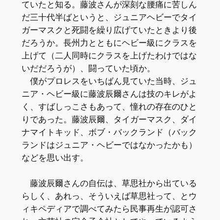
ていたと知る。藤波さんが深刻な腰痛に苦しん
だ三十代半ばというと、ジュニアヘビーでタイ
ガーマスクと死闘を繰り広げていたときより後
だろうか。長州力とともにヘビー級にクラスを
上げて（二人同時にクラスを上げたわけではな
いだだろうが）、闘っていた頃か。
僕がプロレスをいちばん見ていた当時、ジュ
ニア・ヘビー級に藤波辰爾さんは技のキレがよ
く、すばしっこさもあって、憧れの存在のひと
りであった。藤波辰爾、タイガーマスク、ダイ
ナマイトキッド、ボブ・バックランド（バック
ランドはジュニア・ヘビーではなかったかも）
などを思い出す。
藤波辰爾さんの自伝は、草思社から出ている
らしく、あれっ、そういえば草思社って、とウ
ィキペディアで調べてみたら民事再生が認可さ